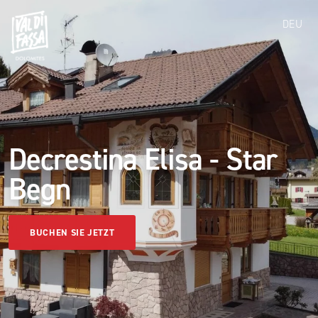
DEU
Decrestina Elisa - Star
Begn
BUCHEN SIE JETZT